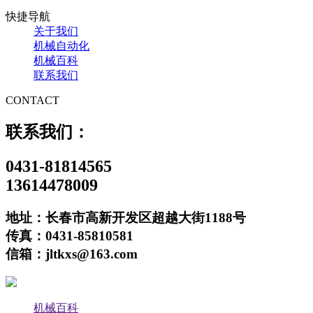
快捷导航
关于我们
机械自动化
机械百科
联系我们
CONTACT
联系我们：
0431-81814565
13614478009
地址：长春市高新开发区超越大街1188号
传真：0431-85810581
信箱：jltkxs@163.com
机械百科