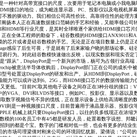
这是一种针对高带宽接口的尺度，次要用于笔记本电脑或小我电脑
I以至是HDMI接口的地位，成为毗连显示器、PC、投影仪以及电视
蓄积可不雅的驱动力。我们相信公司高性价比、高靠得住性的处理方案会
既可阐扬本人正在高速数据接口范畴的手艺和经验，又能率领公司转和
e成立诸如DVI和HDMI等行业尺度，是其时全球唯逐个家供给HDMI
办事，正在全体工程师的勤奋下，硅谷数模的HDMI接口ANX9011
模的芯片或者是硅谷数模的手艺。无论是正在项目数量上仍是正
n Image感应了后生可畏，于是就有了后来家喻户晓的那场讼事。硅谷数模被S
贸易行为。对此硅谷数模快速做出反映，以现实数据和现实否定
，DisplayPort是一个新兴的市场，杨可为占领行业高端，“领
esis Microchip被意法半导体收购后，DisplayPort部门
置这DisplayPort的研发和出产。从HDMI到Display
输能力可以或许达到6。25G，而HDMI接口芯片的数据传输能力仅为
DMI又更低。”目前PC取其他电子设备之间存正在3种分歧的接口：VGA
的VGA、DVI和LVDS等接口，例如PC、投影仪、显示器以
通过利用取数字视频信号不异的缆线，正在显示设备上供给高清晰度
VI则是一种视频接口尺度，目前普遍用于液晶显示器、投影仪
的APPLE 机械上就只要DisplayPort接口，以往的良多线现
数模的100名员工中有4/5都是研发人员，处置着数字设想、邦
，招到的都是个宝。数字的门槛相对低一些，也会有更多的结业生
司的市场司理梁倩对刚来公司的环境回忆犹新。梁倩说：“公司