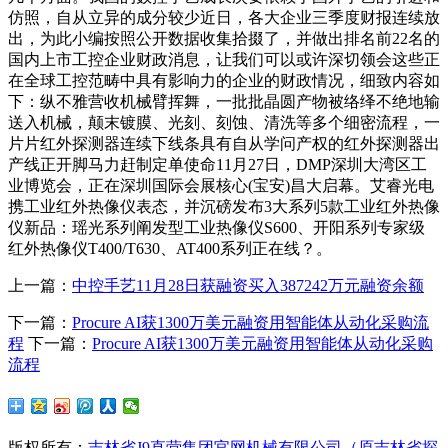
仿照，自从立异的成分较少近日，各大企业三季度财报连续放
出，为此小编按照公开数据收集拾掇了，并做出排名前22名的
国内上市工控企业财政消息，让我们可以或许深切领会这些正
在全球工控范畴中具有影响力的企业的财政情况，细致内容如
下：纵不雅营收机械臂挥舞，一批批晶圆产物被络绎不绝地输
送入机械，颠末镀膜、光刻、刻蚀、清洗等多个细密流程，一
片片红外探测器连续下线条具有自从学问产权的红外探测器出
产线正开脚马力赶制定单使命11月27日，DMP深圳大湾区工
业博览会，正在深圳国际会展核心(宝安)昌大启幕。艾睿光电
携工业红外热像仪表态，并沉磅发布3大系列5款工业红外热像
仪新品：瑶光系列阐发型工业热像仪S600、开阳系列专家级
红外热像仪T400/T630、AT400系列正在线？。
上一篇：
中控手艺11月28日获融资买入387242万元融资余额
下一篇：
Procure AI获1300万美元融资用智能体从动化采购流
程
下一篇：
Procure AI获1300万美元融资用智能体从动化采购
流程
版权所有：
吉林省J9直营集团官网机械有限公司（原吉林省探