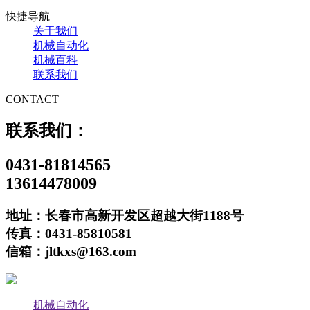
快捷导航
关于我们
机械自动化
机械百科
联系我们
CONTACT
联系我们：
0431-81814565
13614478009
地址：长春市高新开发区超越大街1188号
传真：0431-85810581
信箱：jltkxs@163.com
机械自动化